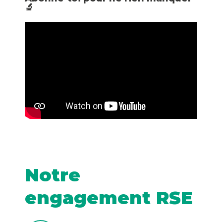
🔬
Notre
engagement RSE