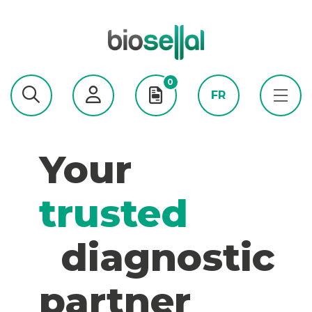
0
FR
Your
trusted
diagnostic
partner