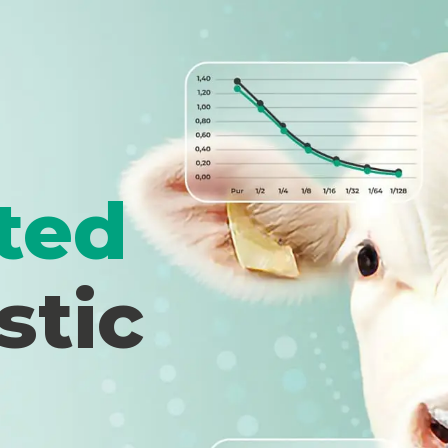
ted
stic