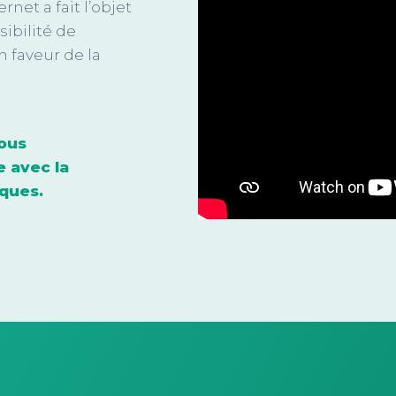
net a fait l’objet
sibilité de
 faveur de la
nous
e avec
la
ques.