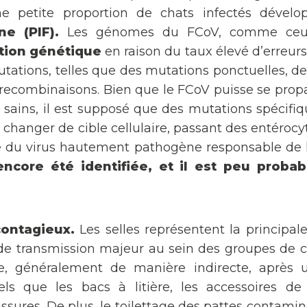
une petite proportion de chats infectés dével
ne (PIF).
Les génomes du FCoV, comme ceux 
tion génétique
en raison du taux élevé d’erreur
utations, telles que des mutations ponctuelles, des
 recombinaisons. Bien que le FCoV puisse se pro
sains, il est supposé que des mutations spécifi
changer de cible cellulaire, passant des entérocy
e du virus hautement pathogène responsable de 
encore été identifiée, et il est peu proba
contagieux.
Les selles représentent la principale
de transmission majeur au sein des groupes de ch
le, généralement de manière indirecte, après 
els que les bacs à litière, les accessoires de 
ussures. De plus, le toilettage des pattes contamin