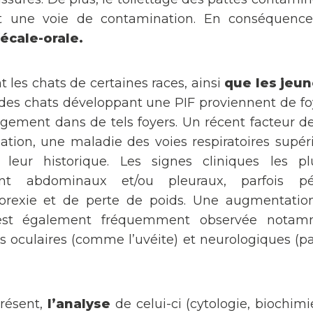
ent une voie de contamination. En conséquenc
fécale-orale.
 les chats de certaines races, ainsi
que les jeu
des chats développant une PIF proviennent de foy
ement dans de tels foyers. Un récent facteur de 
isation, une maladie des voies respiratoires supér
eur historique. Les signes cliniques les pl
t abdominaux et/ou pleuraux, parfois pér
orexie et de perte de poids. Une augmentati
est également fréquemment observée notamm
culaires (comme l’uvéite) et neurologiques (par
résent,
l’analyse
de celui-ci (cytologie, biochim