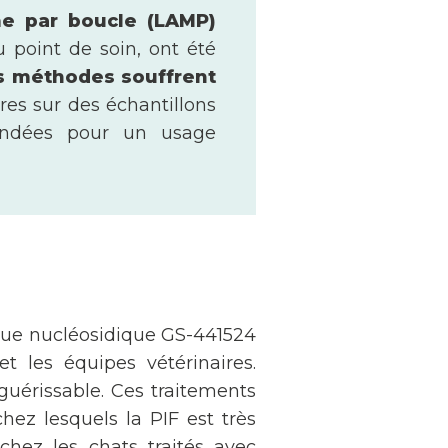
rme par boucle (LAMP)
 point de soin, ont été
s méthodes souffrent
es sur des échantillons
mandées pour un usage
ogue nucléosidique GS-441524
et les équipes vétérinaires.
guérissable. Ces traitements
ez lesquels la PIF est très
chez les chats traités avec