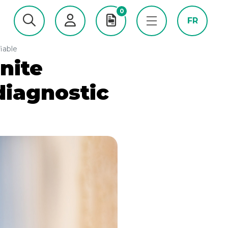
0
FR
fiable
nite
 diagnostic