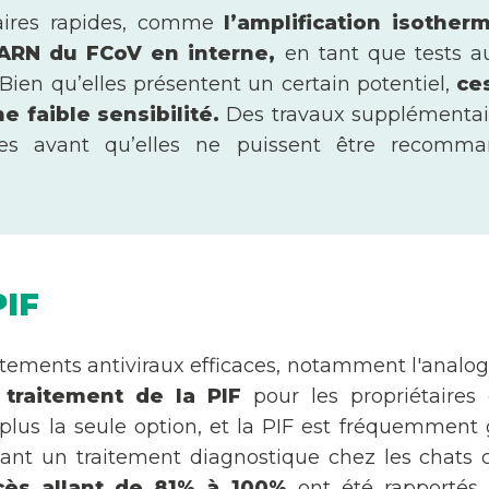
aires rapides, comme
l’amplification isothe
’ARN du FCoV en interne,
en tant que tests au
Bien qu’elles présentent un certain potentiel,
ce
e faible sensibilité.
Des travaux supplémentair
ires avant qu’elles ne puissent être recom
PIF
raitements antiviraux efficaces, notamment l'anal
 traitement de la PIF
pour les propriétaires 
 plus la seule option, et la PIF est fréquemment 
nt un traitement diagnostique chez les chats ch
cès allant de 81% à 100%
ont été rapportés 