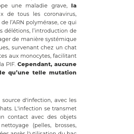
oppe une maladie grave,
la
de tous les coronavirus,
s de l’ARN polymérase, ce qui
 délétions, l’introduction de
pager de manière systémique
ques, survenant chez un chat
tes aux monocytes, facilitant
la PIF.
Cependant, aucune
ble qu’une telle mutation
 source d'infection, avec les
ats. L'infection se transmet
un contact avec des objets
nettoyage (pelles, brosses,
ées après l'utilisation du bac