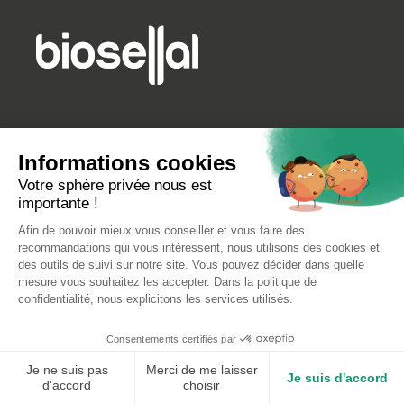
INFORMATIONS SUR LE MAGASIN
Informations cookies
Votre sphère privée nous est
importante !
Biosellal
Afin de pouvoir mieux vous conseiller et vous faire des
27 Chemin des Peupliers
recommandations qui vous intéressent, nous utilisons des cookies et
69570 Dardilly
des outils de suivi sur notre site. Vous pouvez décider dans quelle
France
mesure vous souhaitez les accepter. Dans la politique de
confidentialité, nous explicitons les services utilisés.
+33 (0)4 26 78 47 60
Consentements certifiés par
contact@biosellal.com
Je ne suis pas
Merci de me laisser
Je suis d'accord
d'accord
choisir