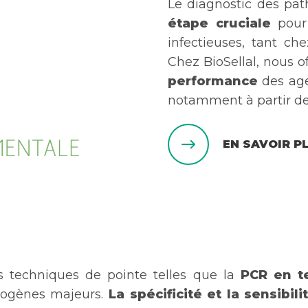
Le diagnostic des pa
étape cruciale
pou
infectieuses, tant c
Chez BioSellal, nous o
performance
des age
notamment à partir d
EN SAVOIR P
es techniques de pointe telles que la
PCR en t
thogènes majeurs.
La spécificité et la sensibili