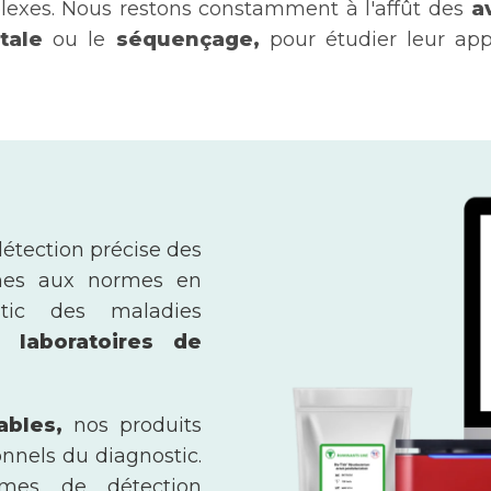
plexes. Nous restons constamment à l'affût des
a
tale
ou le
séquençage,
pour étudier leur app
étection précise des
ormes aux normes en
stic des maladies
 laboratoires de
iables,
nos produits
nnels du diagnostic.
èmes de détection