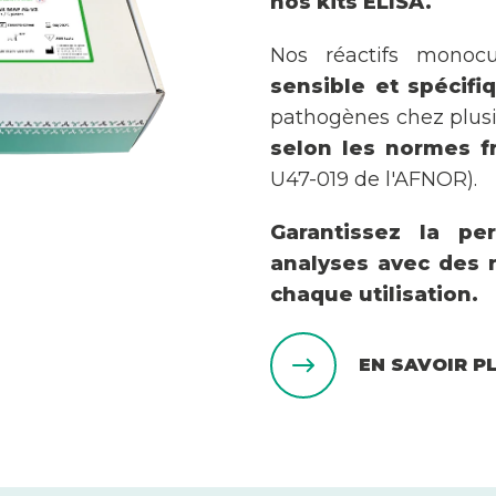
nos kits ELISA.
Nos réactifs monocu
sensible et spécifi
pathogènes chez plusi
selon les normes f
U47-019 de l'AFNOR).
Garantissez la pe
analyses avec des r
chaque utilisation.
EN SAVOIR P