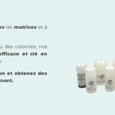
tes
les
matrices
et à
ou des colonnes, nos
efficace et clé en
.
ion et obtenez des
enant.