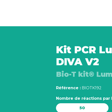
Kit PCR L
DIVA V2
Bio-T kit® Lu
Référence :
BIOTK192
Nombre de réactions par 
50