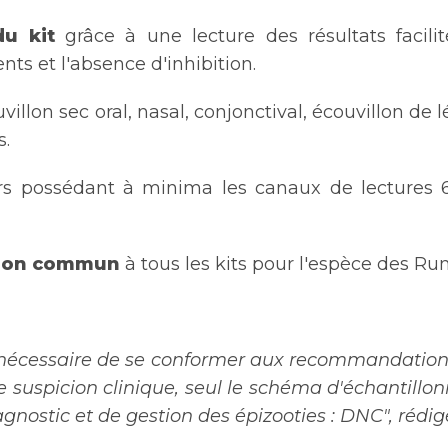
du kit
grâce à une lecture des résultats facil
ts et l'absence d'inhibition.
villon sec oral, nasal, conjonctival, écouvillon de
s.
s possédant à minima les canaux de lectures 6-
ation commun
à tous les kits pour l'espèce des R
est nécessaire de se conformer aux recommandations
 suspicion clinique, seul le schéma d'échantillonn
gnostic et de gestion des épizooties : DNC", rédigé 