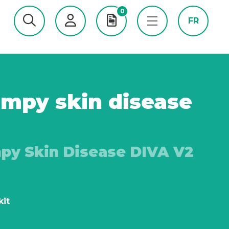
0
FR
umpy skin disease
mpy Skin Disease DIVA V2
kit