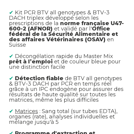
✔
Kit PCR BTV all genotypes & BTV-3
DACH triplex développé selon les
prescriptions de la
norme française U47-
600-2 (AFNOR)
et validé par l'
Office
fédéral de la Sécurité Alimentaire et
des affaires Vétérinaires (OSAV)
en
Suisse
✔
Décongélation rapide du Master Mix
prêt à l’emploi
et de couleur bleue pour
une distinction facile
✔
Détection fiable
de BTV all genotypes
& BTV-3 DACH par PCR en temps réel
grâce à un IPC endogène pour assurer des
résultats de haute qualité sur toutes les
matrices, même les plus difficiles
✔
Matrices
: Sang total (sur tubes EDTA),
organes (rate), analyses individuelles et
mélange jusqu'à 5
✔
Programme d'extraction et