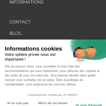
INFORMATIONS
CONTACT
BLOG
YOUTUBE
Informations cookies
Votre sphère privée nous est
importante !
Afin de pouvoir mieux vous conseiller et vous faire des
recommandations qui vous intéressent, nous utilisons des cookies et
des outils de suivi sur notre site. Vous pouvez décider dans quelle
© 2026 Biosellal
mesure vous souhaitez les accepter. Dans la politique de
confidentialité, nous explicitons les services utilisés.
Mentions légales
Consentements certifiés par
Conditions générales de vente
Je ne suis pas
Merci de me laisser
Je suis d'accord