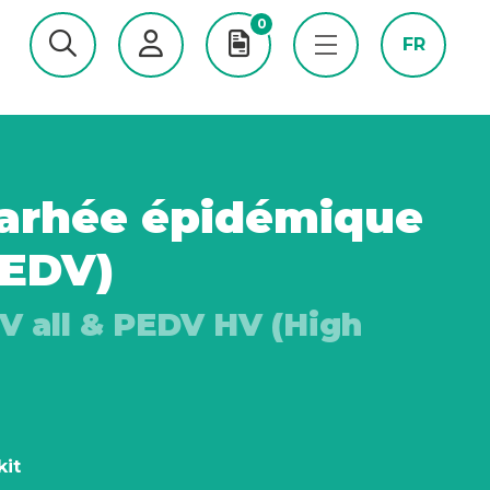
0
FR
iarhée épidémique
PEDV)
V all & PEDV HV (High
kit