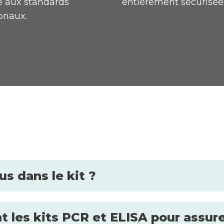
 aux standards
entièrement sécurisée
onaux.
s dans le kit ?
es kits PCR et ELISA pour assurer 