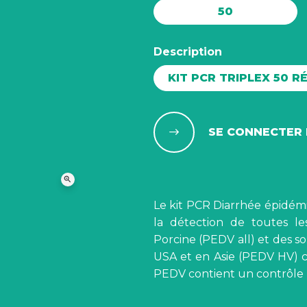
50
Description
KIT PCR TRIPLEX 50 R
SE CONNECTER 
zoom_in
Le kit PCR Diarrhée épidémi
la détection de toutes l
Porcine (PEDV all) et des 
USA et en Asie (PEDV HV) c
PEDV contient un contrôle p