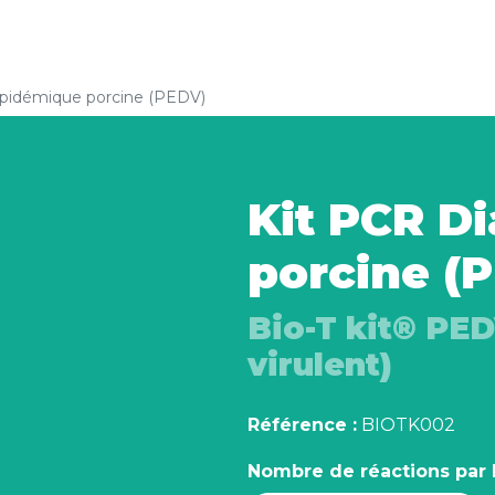
épidémique porcine (PEDV)
Kit PCR D
porcine (
Bio-T kit® PED
virulent)
Référence :
BIOTK002
Nombre de réactions par 