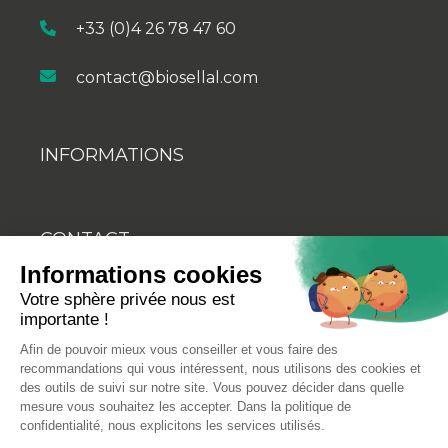
+33 (0)4 26 78 47 60
contact@biosellal.com
INFORMATIONS
CONTACT
Informations cookies
BLOG
Votre sphère privée nous est
importante !
YOUTUBE
Afin de pouvoir mieux vous conseiller et vous faire des
recommandations qui vous intéressent, nous utilisons des cookies et
des outils de suivi sur notre site. Vous pouvez décider dans quelle
mesure vous souhaitez les accepter. Dans la politique de
confidentialité, nous explicitons les services utilisés.