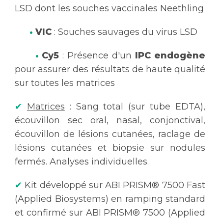
LSD do
n
t les souches vacci
n
ales Neethli
n
g
•
VIC
: Souches sauvages du virus LSD
•
Cy5
: Présence d'un
IPC endogène
pour assurer des résultats de haute qualité
sur toutes les matrices
✔
Matrices
: Sang total (sur tube EDTA),
écouvillon sec oral, nasal, conjonctival,
écouvillon de lésions cutanées, raclage de
lésions cutanées et biopsie sur nodules
fermés. Analyses individuelles.
✔
Kit développé sur ABI PRISM® 7500 Fast
(Applied Biosystems) en ramping standard
et confirmé sur ABI PRISM® 7500 (Applied