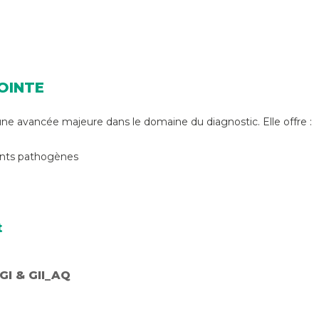
OINTE
e avancée majeure dans le domaine du diagnostic. Elle offre :
ents pathogènes
t
GI & GII_AQ