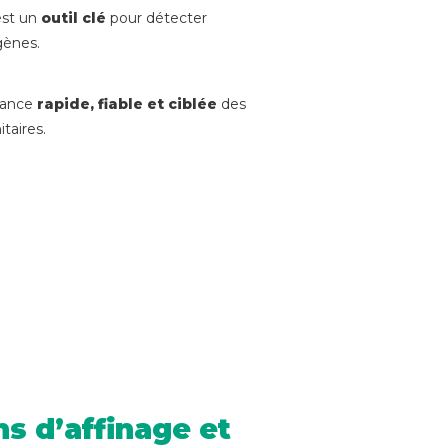
est un
outil clé
pour détecter
gènes.
llance
rapide, fiable et ciblée
des
taires.
s d’affinage et